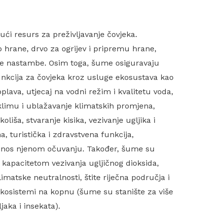
ući resurs za preživljavanje čovjeka.
o hrane, drvo za ogrijev i pripremu hrane,
ve nastambe. Osim toga, šume osiguravaju
 funkcija za čovjeka kroz usluge ekosustava kao
poplava, utjecaj na vodni režim i kvalitetu voda,
 klimu i ublažavanje klimatskih promjena,
oliša, stvaranje kisika, vezivanje ugljika i
a, turistička i zdravstvena funkcija,
rinos njenom očuvanju. Također, šume su
 kapacitetom vezivanja ugljičnog dioksida,
matske neutralnosti, štite riječna područja i
 ekosistemi na kopnu (šume su stanište za više
ljaka i insekata).