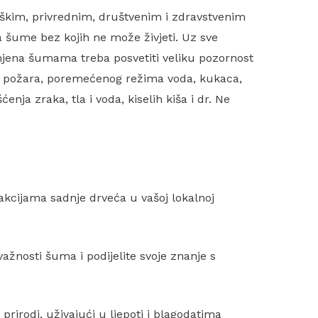
škim, privrednim, društvenim i zdravstvenim
a šume bez kojih ne može živjeti. Uz sve
omjena šumama treba posvetiti veliku pozornost
a, požara, poremećenog režima voda, kukaca,
ćenja zraka, tla i voda, kiselih kiša i dr. Ne
akcijama sadnje drveća u vašoj lokalnoj
važnosti šuma i podijelite svoje znanje s
prirodi, uživajući u ljepoti i blagodatima