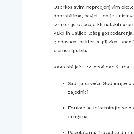
Usprkos svim neprocjenjivim ekolo
dobrobitima, čovjek i dalje uništav
izraženije utjecaje klimatskih pr
kako ih uslijed lošeg gospodarenj
glodavaca, bakterija, gljivica, onečiš
bismo izgubili.
Kako obilježiti Svjetski dan šuma
Sadnja drveća: Sudjelujte u 
zajednici.
Edukacija: Informirajte se o 
drugima.
Posjet šumi: Provedite dan u 