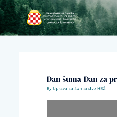
Skip
to
content
Dan šuma-Dan za p
By
Uprava za šumarstvo HBŽ