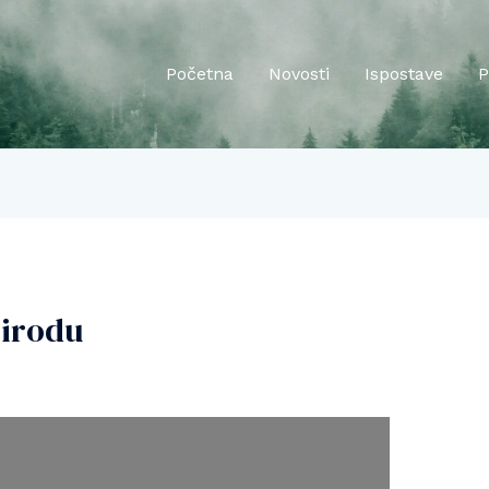
Početna
Novosti
Ispostave
P
rirodu