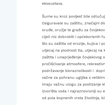
ekosustava.
Šume su kroz povijest bile odlučuj
Osiguravale su zaštitu, značajni di
oruđe, oružje te građu za čovjeko
cijeli niz dobrobiti i općekorisnih
što su zaštita od erozije, bujica i 
utjecaj na plodnost tla, utjecaj na
zaštita i unaprjeđenje čovjekovog ok
pročišćivanje atmosfere, rekreativn
podržavanje bioraznolikosti i dop
važne za pohranu ugljika s velikim
imaju važnu ulogu za postizanje kli
izvorišta voda i najraznovrsniji su
od pola kopnenih vrsta životinja, bi